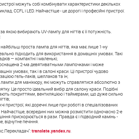
 пристрої можуть собі комбінувати характеристики декількох
клад, CCFL і LED. Найчастіше - це дорогі і професійні пристрої.
а якою вибирають UV-лампу для нігтів є її потужність.
:
 найбільш проста лампа для нігтів, яка має лише 1-ну
деально підходить для використання в домашніх умовах. Такі
дків — компактні і маленькі;
 оснащена 2-ма девятиватными лампочками і може
шніх умовах, так і в салоні краси. Ці пристрої чудово
ацією гель-лаків, шеллаков та ін;
гі лампи для манікюру, які можуть справлятися абсолютно з
ятку. Це просто ідеальний вибір для салону краси. Подібні
вають покриттями, вентиляцією і таймерами, що дуже сильно
гтів;
чі пристрої, які доречні лише при роботі в спеціалізованих
 Найчастіше, всередині них можна розмістити одночасно 2-е
сушіння прискорюється в рази. Правда є і підводний камінь -
, відчутне печіння.
кс.Перекладач":
translate.yandex.ru
.