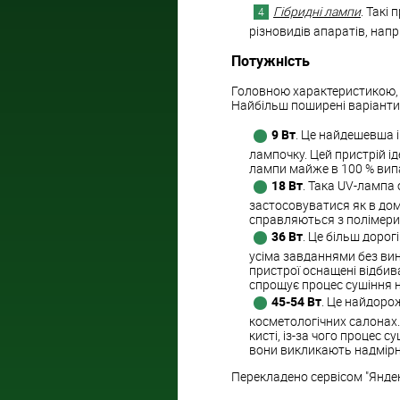
Гібридні лампи
. Такі
різновидів апаратів, напри
Потужність
Головною характеристикою, з
Найбільш поширені варіанти
9 Вт
. Це найдешевша і
лампочку. Цей пристрій і
лампи майже в 100 % випа
18 Вт
. Така UV-лампа
застосовуватися як в дома
справляються з полімериз
36 Вт
. Це більш доро
усіма завданнями без вин
пристрої оснащені відби
спрощує процес сушіння ні
45-54 Вт
. Це найдорож
косметологічних салонах.
кисті, із-за чого процес 
вони викликають надмірне
Перекладено сервісом "Янде