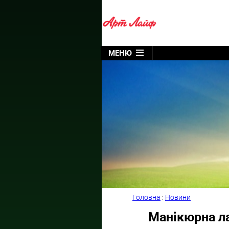
МЕНЮ
Головна
:
Новини
Манікюрна ла