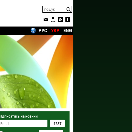
РУС
УКР
ENG
Підписатись на новини