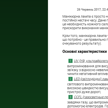
26 Червень 2017
, 22:
Манікюрна лампа є просто не
постійної нестачі часу. Дане
це необхідність кожного сал
прискорити виконання манікю
Крім того, манікюрна лампа 
що потрібно - це правильно 
очікуваного результату).
Основні характеристики 
UV (УФ, ультрафіолет
випромінювання для висуш
зв'язку з відносно невел
чинити негативний вплив 
LED (світлодіодні) ла
світлового випромінюван
високою швидкістю висушу
пристрої дуже дорогі;
CCFL (газосветные пр
завдяки газу, що випромі
допомогою електродів. Гол