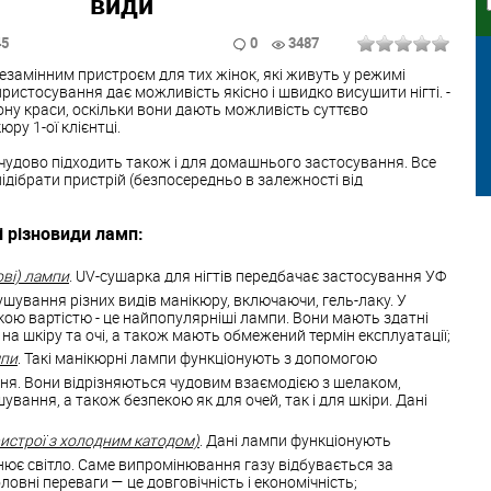
види
45
0
3487
замінним пристроєм для тих жінок, які живуть у режимі
 пристосування дає можливість якісно і швидко висушити нігті. -
ону краси, оскільки вони дають можливість суттєво
ру 1-ої клієнтці.
чудово підходить також і для домашнього застосування. Все
підібрати пристрій (безпосередньо в залежності від
і різновиди ламп:
ові) лампи
. UV-сушарка для нігтів передбачає застосування УФ
ування різних видів манікюру, включаючи, гель-лаку. У
икою вартістю - це найпопулярніші лампи. Вони мають здатні
на шкіру та очі, а також мають обмежений термін експлуатації;
мпи
. Такі манікюрні лампи функціонують з допомогою
ня. Вони відрізняються чудовим взаємодією з шелаком,
вання, а також безпекою як для очей, так і для шкіри. Дані
истрої з холодним катодом)
. Дані лампи функціонують
нює світло. Саме випромінювання газу відбувається за
овні переваги — це довговічність і економічність;