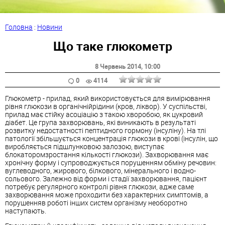
Головна
:
Новини
Що таке глюкометр
8 Червень 2014
, 10:00
0
4114
Глюкометр - прилад, який використовується для вимірювання
рівня глюкози в органічнійрідини (кров, ліквор). У суспільстві,
прилад має стійку асоціацію з такою хворобою, як цукровий
діабет. Це група захворювань, які виникають в результаті
розвитку недостатності пептидного гормону (інсуліну). На тлі
патології збільшується концентрація глюкози в крові (інсулін, що
виробляється підшлунковою залозою, виступає
блокаторомзростання кількості глюкози). Захворювання має
хронічну форму і супроводжується порушенням обміну речовин:
вуглеводного, жирового, білкового, мінерального і водно-
сольового. Залежно від форми і стадії захворювання, пацієнт
потребує регулярного контролі рівня глюкози, адже саме
захворювання може проходити без характерних симптомів, а
порушенняв роботі інших систем організму необоротно
наступають.