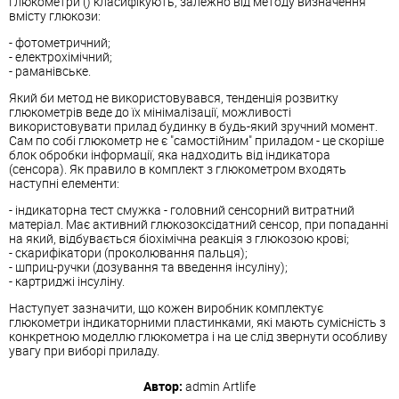
Глюкометри () класифікують, залежно від методу визначення
вмісту глюкози:
- фотометричний;
- електрохімічний;
- раманівське.
Який би метод не використовувався, тенденція розвитку
глюкометрів веде до їх мінімалізації, можливості
використовувати прилад будинку в будь-який зручний момент.
Сам по собі глюкометр не є "самостійним" приладом - це скоріше
блок обробки інформації, яка надходить від індикатора
(сенсора). Як правило в комплект з глюкометром входять
наступні елементи:
- індикаторна тест смужка - головний сенсорний витратний
матеріал. Має активний глюкозоксідатний сенсор, при попаданні
на який, відбувається біохімічна реакція з глюкозою крові;
- скарифікатори (проколювання пальця);
- шприц-ручки (дозування та введення інсуліну);
- картриджі інсуліну.
Наступует зазначити, що кожен виробник комплектує
глюкометри індикаторними пластинками, які мають сумісність з
конкретною моделлю глюкометра і на це слід звернути особливу
увагу при виборі приладу.
Автор:
admin
Artlife