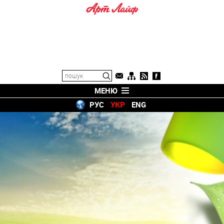
МЕНЮ
РУС
УКР
ENG