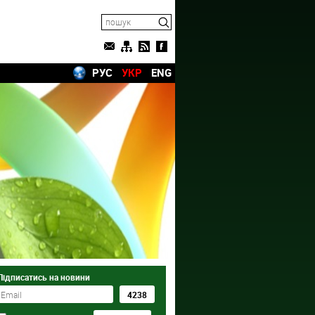
РУС
УКР
ENG
Підписатись на новини