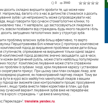
0
3940
 нам досить складно вирішити зробити те, що може нам
 Наприклад, багато хто з нас в дитинстві стикалися з досить
вання зубів і ця неприємність може супроводжувати нас
а, якщо говорити про сучасні стоматологічні клініки, то
новлено там, і ті матеріали, що застосовуються лікарями з
ть зовсім позбавити від страждань будь-якого пацієнта і біль
 досить запущених патологічних змін у структурі зуба.
ити проблему власних зубів більш ефективно, то варто
 вулиці Першотравнева Білі клематиси () пропонує комплексне
мо, комплексний підхід до вирішення проблеми може дати більш
ня ступінчасте, спрямоване на вирішення тільки однієї задачі.
ей комплексний підхід дозволяє значно заощадити, що в часи,
ти кожен витрачений рубль, може стати найбільш популярним
них послуг. Комплексне лікування може стати справжнім
их проблем із зубами. Іноді, крім лікування карієсу і установки
скорегувати прикус. При цьому сам план складає лікар, але
посередню рішення, як повноправний партнер лікаря. Тому ви
 бути в курсі всіх майбутніх маніпуляцій лікарів з вашим
му підході ви зможете самі контролювати процес просування
ня і, якщо треба внести певні корективи в план, що був
му сучасний варіант лікування зубів вже не передбачає
а в кріслі і страждань – це вже в минулому…
кс.Перекладач":
translate.yandex.ru
.