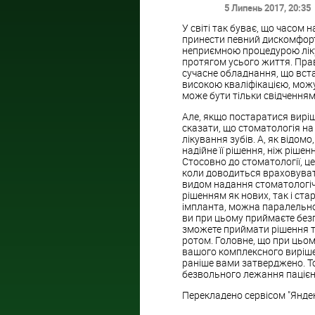
5 Липень 2017
, 20:35
У світі так буває, що часом
принести певний дискомфорт.
неприємною процедурою ліку
протягом усього життя. Правд
сучасне обладнання, що вста
високою кваліфікацією, можу
може бути тільки свідченням
Але, якщо постаратися виріш
сказати, що стоматологія на
лікування зубів. А, як відо
надійне її рішення, ніж рішен
Стосовно до стоматології, ц
коли доводиться враховува
видом надання стоматологіч
рішенням як нових, так і стар
імпланта, можна паралельно 
ви при цьому приймаєте без
зможете приймати рішення та
ротом. Головне, що при цьо
вашого комплексного вирішен
раніше вами затверджено. То
безвольного лежання пацієнт
Перекладено сервісом "Янде