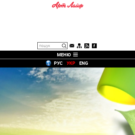
МЕНЮ
РУС
УКР
ENG