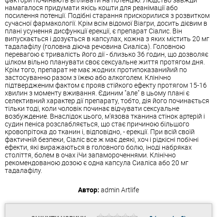
намагалося придумати якісь кошти для реанімації або
посилення потенції. Подібні старання прискорилися з розвитком
сучасної фармакології. Крім всім відомої Віагри, досить дієвим в
плані усунення дисфункції ерекції, є препарат Сіалис. Він
випускається і дозується в капсулах, кожна з яких містить 20 мг
тадалафілу (головна діюча речовина Сиаліса). Головною
перевагою є тривалість його дії - близько 36 годин, що дозволяє
цілком вільно планувати своє сексуальне життя протягом дня.
Крім того, препарат не має жодних протипоказанийий по
застосуванню разом з їжею або алкоголем. Клінічно
підтвердженим фактом є прояв стійкого ефекту протягом 15-16
хвилин з моменту вживання. Єдиним "але" в цьому плані є
селективний характер дії препарату, тобто, дія його починається
тільки тоді, коли чоловік починає відчувати сексуальне
возбуждение. Внаслідок цього, м'язова тканина стінок артерій і
судин пеніса розслабляється, що стає причиною більшого
кровопрітока до тканин і, відповідно, - ерекції. При всій своїй
фактичній безпеки, Сіаліс все ж має деякі, хоч і рідкісні побічні
ефекти, які виражаються в головного болю, іноді набряках
століття, болем в очах іЧи запамороченнями. Клінічно
рекомендованою дозою є одна капсула Сиаліса або 20 мг
тадалафілу.
Автор:
admin
Artlife