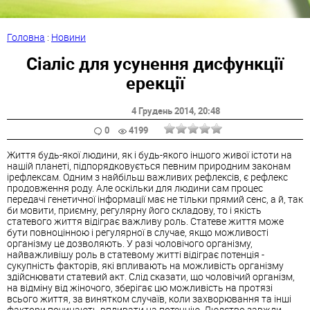
Головна
:
Новини
Сіаліс для усунення дисфункції
ерекції
4 Грудень 2014
, 20:48
0
4199
Життя будь-якої людини, як і будь-якого іншого живої істоти на
нашій планеті, підпорядковується певним природним законам
ірефлексам. Одним з найбільш важливих рефлексів, є рефлекс
продовження роду. Але оскільки для людини сам процес
передачі генетичної інформації має не тільки прямий сенс, а й, так
би мовити, приємну, регулярну його складову, то і якість
статевого життя відіграє важливу роль. Статеве життя може
бути повноцінною і регулярної в случае, якщо можливості
організму це дозволяють. У разі чоловічого організму,
найважливішу роль в статевому житті відіграє потенція -
сукупність факторів, які впливають на можливість організму
здійснювати статевий акт. Слід сказати, що чоловічий організм,
на відміну від жіночого, зберігає цю можливість на протязі
всього життя, за винятком случаїв, коли захворювання та інші
фактори починають впливати на потенцію. Людство завжди