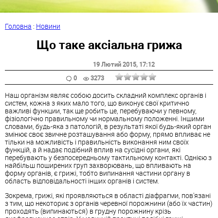
Головна
:
Новини
Що таке аксіальна грижа
19 Лютий 2015
, 17:12
0
3273
Наш організм являє собою досить складний комплекс органів і
систем, кожна з яких мало того, що виконує свої критично
важливі функции, так ще робить це, перебуваючи у певному,
фізіологічно правильному чи нормальному положенні. Іншими
словами, будь-яка з патологій, в результаті якої будь-який орган
змінює своє звичне розташування або форму, прямо впливає не
тільки на можливість і правильність виконання ним своїх
функцій, а й надає подібний вплив на сусідні органи, які
перебувають у безпосередньому тактильному контакті. Однією з
найбільш поширених груп захворювань, що впливають на
форму органів, є грижі, тобто випинання частини органу в
область відповідальності інших органів і систем.
Зокрема, грижі, які проявляються в області діафрагми, пов'язані
з тим, що некоториє з органів черевної порожнини (або їх частин)
проходять (випинаються) в грудну порожнину крізь