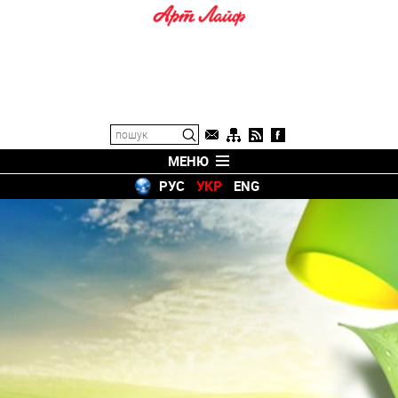
МЕНЮ
РУС
УКР
ENG