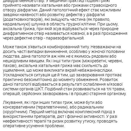
диафрагменное отвір. У медичній практиці подібні грижі
прийнято називати хіатальная або грижами стравохідного
отвору діафрагми. Даний патологічний ефект стає можливим
завдяки наявності або розвитку дефектів у діафрагмі
(додатковихотворів), які зміщують частина (як правило,
кардиальную) шлунка в область грудної клітини. При цьому,
аксіальна грижа, при якій зсув відбувається через природне
диафрагменное отвір називається ковзної, а в разі проходження
через дефектне отвір - параезофагіальной.
Може також з'явиться комбінірованний типу. Незважаючи на
досить часті випадки виникнення, особливо у жіночої половини
людства, дана патологія аж ніяк не є якимось рядовим або
нешкідливим явищем. Як і інші типи гриж (міжхребетні, черевні,
пахові), аксіальна хіатальная грижа має схильність до
ущемлення, що може викликати вкрай небажанінаслідки.
Ускладнюється ситуація ще й тим, що захворювання протікає
практично безсимптомно до моменту обмеження. Розвиток
даної патології відбувається в результаті ослаблення м'язової
системи органів ШКТ. Подібний стан розвивається на тлі травм,
операцій, серйозних захворювань і в процесі старіння організму.
Лікування, як і при інших типах гриж, може бути або
консервативним (терапевтичним), або радикальним
(хірургічним). Перший метод включає комплексний підхід з
використанням препаратів, дієт і фізичної активності. У разі
неефективності терапії та ризик розвитку утиску, проводять
оперативне усунення проблеми.