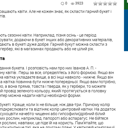
0
3923
ашають квіти. Але не кожен знає, як скласти гарний букет і
ів.
ть сезонні квіти. Наприклад, пізня осінь - це період
арувати, додаючи в букет інших або декоративних матеріалів,
ають в букеті дуже добре. Гарний букут можна скласти з
ербер, які в магазинах продають або не цілий рік.
та
ання букета. І розповість нам про них Іванов А. П. -
ну квітів:. Перш за все, определітесь з його формою. Якщо він
а квітка укладаєте вище, а всі інші навколо - нижче. Якщо він
а квітка повинна бути нижче попередньої. Якщо вам потрібно,
о, а вона пряма, товста і тверда, як у гербери, то можете
 провід зеленого кольору, якийї протягується в головку
 тепер можна надати квітці необхідної форми.
букеті. Краще, коли їх не більше, ніж два-три. Причому колір
ідкреслювати та відтіняє колір центровий квітки. На додаток
сухоцвіти начебто чищенні або гипсофили(дрібний білий
них рослин, наприклад, папороті або аспарагус. Не бійтеся
ослині, навпаки, це піде їй на користь. Пам'ятайте, що
и крупніше тієї, яка на другому плані. У квітковій композиції,