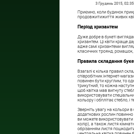
3 Грудень 2015
, 02:35
Приємно, коли будинок прикр
продовжитижиття живих квіт
Період хризантем
Дуже добре в букеті виглядаю
хризантем. Ці квіти краще д
адже самі хризантеми вигляд
класичних троянд, ромашок, г
Правила складання буке
Взагалі є кілька правил склад
співробітник інтернет-магази
повинен бути круглим, то одн
трикутний, то кожна наступн
щоб квітка мав вигнуту стебл
використовувати спеціальний
кольору і обплітає стебло, і
Зверніть увагу на кольори в 
додаткових рослин повинно п
ви можете використовувати 
колір), а також листя кімнат
обрізанням листя пошкодити р
центральна квітка повинен бут