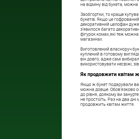
на відміну від букета, можн
Заобгортки, то краще купува
букетів. Якщо це гофрований
декоративний целофан дуже ш
з'явилося багато декоративн
фігурок комах,які теж можн
магазинах.
Виготовлений власноруч бук
куплений в готовому вигляді
він довго, адже самі вибирал
використовувати несвіжі, зів
Як продовжити квітам 
Якщо ж букет подарували вам
можна довше. Обов'язково обр
до рівня, доякому ви занурте 
не простоїть. Раз на два дні м
продовжить квітам життя.