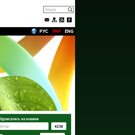
РУС
УКР
ENG
Підписатись на новини