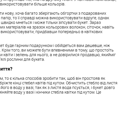
а використовувати більше кольорів.
ти нову, хоча багато зберігають обгортки з подарованих
 папір, то її справді можна використовувати вдруге, однак
видко мнеться і може тільки зіпсувати букет. Зараз
их матеріалів на зразок кольорових волокон, сіточок, навіть
а використовувати, придбавши попередньо в квіткових
ет буде гарним подарунком і обійдеться вам дешевше, ніж
. Крім того, ви можете бути впевненими в тому, що простоїть
и квіти і зелень для нього, а не довірилися продавцю, якийміг
'ялі рослини для букета.
життя?
, то є кілька способів зробити так, щоб він простояв як
іжте кінці стебел квітів під кутом. Обчистить стебло від листя
його в воду у вазі, так як з листя вода псується, і букет довго
іняйте воду у вазі і кінчики стебла квітки під кутом. Це