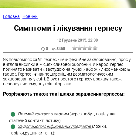
Головна
:
Новини
Симптоми і лікування герпесу
12 Грудень 2015
, 22:38
0
3465
Як повідомляє сайт: герпес - це інфекційне захворювання, проє у
вигляді висипки в місцях слизової оболонки. У народі герпес
прийнято називати « застудою на губах » або ж « лихоманкою &
raquo ;. Герпес - є найпоширенішим дерматологическим
захворювання у світі. Вірус простого герпесу вражає також
нервову систему, внутрішні органи.
Розрізняють також такі шляхи зараженнягерпесом:
Прямий контакт з хворим
(через побут, поцілунки,
статевий контакт, дотику);
За допомогою інфікованих предметів
(ложки,
тарілки,рушники та ін.);