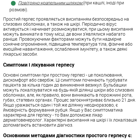
Повітряно-крапельним шляхом
(при кашлі, іноді при
розмові).
Простий герпес проявляється висипанням безпосередньо на
слизових оболонках, а також на шкірі. Періодично вірус
активується і начинает розмножуватися, при цьому висипання
можуть виникати в тому місці, де вони з'являлися набагато
раніше. Провокуючими факторами можуть бути надмірне
сонячне опромінення, підвищена температура тіла, фізичне або
емоційне навантаження, ослаблення імунітету, а також деякі
лікарські засоби.
Симптоми і лікування герпесу
Основні симптоми при простому герпесі - це поколювання,
дискомфорт або свербіж. Ці симптоми починають турбувати
пацієнта за кілька годин до виникнення везикул. Бульбашки
можуть локалізуватися на будь-якій ділянці шкіри або слизових
оболонках, але, як правило, вони виникають в порожнині рота,
губах, статевих органах. Процес загоєннятриває близько 21 дня.
Якщо уражається один і той же ділянку неодноразово, є
ймовірність формування рубця. Якщо у Вас симптоматика
характерна для герпесу - то Вам допоможе лікар
дерматовенеролог. Характерні висипання на шкірі і їх локалізація
допомагають встановити діагноз.
Основними методами діагностики простого герпесу є: