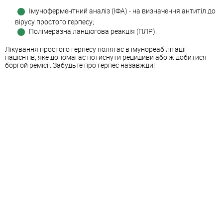
Імуноферментний аналіз (ІФА) - на визначення антитіл до
вірусу простого герпесу;
Полімеразна ланцюгова реакція (ПЛР).
Лікування простого герпесу полягає в імунореабілітації
пацієнтів, яке допомагає потиснути рецидиви або ж добитися
боргой ремісії. Забудьте про герпес назавжди!