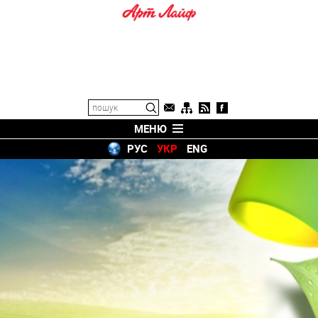
МЕНЮ
РУС
УКР
ENG