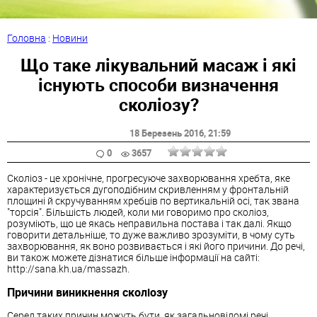
Головна
:
Новини
Що таке лікувальний масаж і які
існують способи визначення
сколіозу?
18 Березень 2016
, 21:59
0
3657
Сколіоз - це хронічне, прогресуюче захворювання хребта, яке
характеризується дугоподібним скривленням у фронтальній
площині й скручуванням хребців по вертикальній осі, так звана
"торсія". Більшість людей, коли ми говоримо про сколіоз,
розуміють, що це якась неправильна постава і так далі. Якщо
говорити детальніше, то дуже важливо зрозуміти, в чому суть
захворювання, як воно розвивається і які його причини. До речі,
ви також можете дізнатися більше інформації на сайті:
http://sana.kh.ua/massazh.
Причини виникнення сколіозу
Серед таких причин можуть бути, як загальновідомі речі