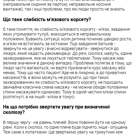
(неправильне сидіння за партою, неправильне носіння
вантажів), так і інші проблеми, про які люди просто не знають.
Що таке слабкість м'язового корсету?
Є таке поняття, як слабкість м'язового корсету - м'язи, завдання
яких утримувати тулуб, знаходяться в неправильному
положенні. Бувають ситуації, коли дитина починає швидко рости,
а м'язи не встигають за кістками. Тоді завдання батьків -
звернути на це увагу і вчасно відреагувати - звернутися до
лікаря, який надасть рекомендації. До речі, сколіоз, мабуть, єдине
захворювання, яке не лікується таблетками. Тому масаж має
велике значення в даному випадку. Проблема полягає в тому, що
лікарі часто вагаються, чи варто призначати курс масажу або
немає. Тому що часто пацієнт йде не в лікарню, а до приватних
масажистів, а вони можуть не розуміти, що при таких
захворюваннях як слабкість м'язового корсету, не підходить
звичайна класична схема масажу - не можна обидві половинки
спини масажувати однаково. Тому в одній частині м'язи спини
розтягнуті, а на іншій - м'язи в тонусі.
На що потрібно звертати увагу при визначенні
сколіозу?
В першу чергу - на рівень плечей. Вони повинні бути на одному
рівні. Коли є сколіоз, то одне плече буде піднято, інше - опущена.
Теж саме з лопатками. Ще звертаємо увагу на трикутник між