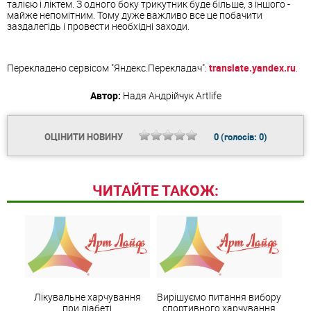
талією і ліктем. З одного боку трикутник буде більше, з іншого -
майже непомітним. Тому дуже важливо все це побачити
заздалегідь і провести необхідні заходи.
Перекладено сервісом "Яндекс.Перекладач":
translate.yandex.ru
.
Автор:
Надя Андрійчук
Artlife
ОЦІНИТИ НОВИНУ
0
(голосів:
0
)
ЧИТАЙТЕ ТАКОЖ:
Лікувальне харчування
Вирішуємо питання вибору
при діабеті
спортивного харчування