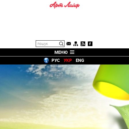
МЕНЮ
РУС
УКР
ENG