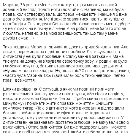
Марина, 36 років: «Мені часто кажуть, що я мають поганий
зовнішній вигляд, товсті ноги і довгий ніс. Напевно, мама була
права, коли стверджувала, що треба менше їсти. Інакше я б вже
давно була заміжня. Мені важко зважитися навіть на купівлю
нової кофти. Ось подруга Світлана обов'язково щось мені підбере
- у неї є смак, на відміну від мене. А на роботі мене багато хто не
люблять, напевно, з-за моєї зовнішності, так що там у мене
друзів немає ... »
Тиха невдаха. Марина - звичайна, досить приваблива жінка. Але
досить переживає за підліткових проблем. Як з'ясувалося, в
дитинстві у неї були проблеми в спілкуванні з батьками. Мама
тиснула на дочку, нав'язувала свою точку зору. У родині не було
глибоких почуттів, батьки ставилися зневажливо і до дитини.
«Ну яка ж вона нескладна! Ну, що за ніс? От не пощастило дочки »,
- часто чула Марина. Ось і «вивчила» роль тихої невдахи і тепер
грає її все життя.
Шляхи вирішення. Є ситуації, в яких ми повинні приймати
рішення самостійно: купувати нове взуття, або сідати на дієту,
виходити заміж за Сергія чи Петра ... Треба скидати «фіксацію на
минулому» і починати жити справжнім життям. Знищити
комплекс-тягар: «Так, в дитинстві мого виховання відповідали
батьки. І робили це далеко не ефективно, не надавали ті
установки, тому у мене не все виходить у дорослому житті ». У
дитинстві ви не зазнавали достатньої любові, не відчували свою
важливість? Отже, змінюйтеся. Ви вже подорослішали і можете
самі дати собі почуття значущості, любити себе за те, що ви така,