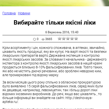
Головна
:
Новини
Вибирайте тільки якісні ліки
6 Вересень 2016
, 15:40
0
3665
Крім асортименту і цін, кожного споживача, в аптеках, звичайно,
цікавить якість продукції, яку він купує. На варті якості та безпеки
лікарських препаратів варто Державна інспекція з контролю
якості лікарських засобів. За словами її начальника - державного
інспектора з контролю якості лікарських засобів в нашій країні
продається близько 8-10% фальсифікованих ліків. Тобто таких,
які або не містять діючої речовини, або зроблені невідомо ким,
але промарковані під відому марку.
За вісім місяців цього року спільно з обласною прокуратурою
було виявлено 15 серій фальсифікованих ліків, серед яких були
як дешевше, наприклад, левоміцетин, так і більш дорогі ліки
відомих іноземних виробників. До речі, якщо вас цікавлять , то
більше інформації ви знайдете на сайті: http://deshovaya-
apteka.ru/.