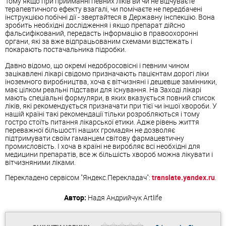
Тому якщо при прийманні певних ліків ви чи не відчуваєте
терапевтичного ефекту взагалі, чи помічаєте не передбачені
інструкцією побічні дії - звертайтеся в Державну інспекцію. Вона
зробить необхідні дослідження і якщо препарат дійсно
фальсифікований, передасть інформацію в правоохоронні
органи, які за вже відпрацьованим схемами відстежать і
покарають постачальника підробки.
Давно відомо, що окремі недобросовісні і певним чином
зацікавлені лікарі свідомо призначають пацієнтам дорогі ліки
іноземного виробництва, хоча є вітчизняні і дешевше замінники,
має цілком реальні підстави для існування. На Заході лікарі
мають спеціальні формуляри, в яких вказується повний список
ліків, які рекомендується призначати при тієї чи іншої хвороби. У
нашій країні такі рекомендації тільки розробляються і тому
гостро стоїть питання лікарської етики. Адже рівень життя
переважної більшості наших громадян не дозволяє
підтримувати своїм гаманцем світову фармацевтичну
промисловість. І хоча в країні не виробляє всі необхідні для
медицини препаратів, все ж більшість хвороб можна лікувати і
вітчизняними ліками.
Перекладено сервісом "Яндекс.Перекладач":
translate.yandex.ru
.
Автор:
Надя Андрийчук
Artlife