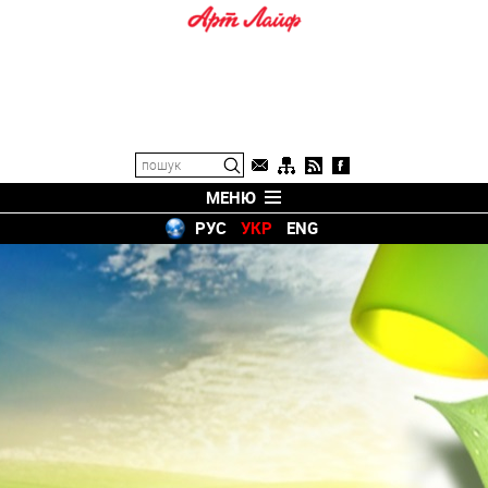
МЕНЮ
РУС
УКР
ENG