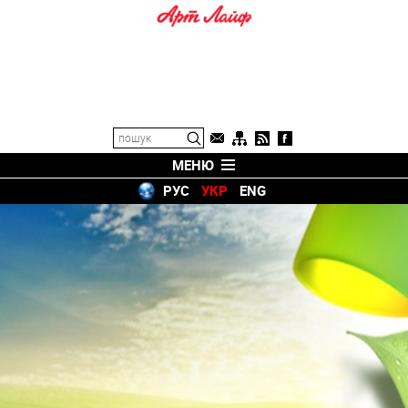
МЕНЮ
РУС
УКР
ENG