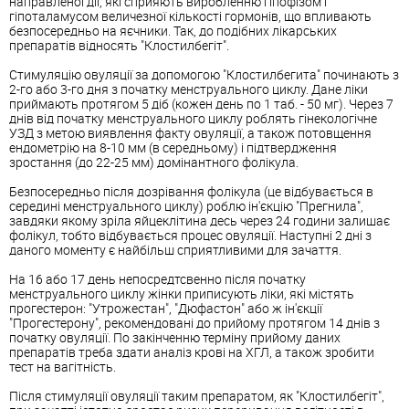
направленої дії, які сприяють виробленню гіпофізом і
гіпоталамусом величезної кількості гормонів, що впливають
безпосередньо на яєчники. Так, до подібних лікарських
препаратів відносять "Клостилбегіт".
Стимуляцію овуляції за допомогою "Клостилбегита" починають з
2-го або 3-го дня з початку менструального циклу. Дане ліки
приймають протягом 5 діб (кожен день по 1 таб. - 50 мг). Через 7
днів від початку менструального циклу роблять гінекологічне
УЗД з метою виявлення факту овуляції, а також потовщення
ендометрію на 8-10 мм (в середньому) і підтвердження
зростання (до 22-25 мм) домінантного фолікула.
Безпосередньо після дозрівання фолікула (це відбувається в
середині менструального циклу) роблю ін'єкцію "Прегнила",
завдяки якому зріла яйцеклітина десь через 24 години залишає
фолікул, тобто відбувається процес овуляції. Наступні 2 дні з
даного моменту є найбільш сприятливими для зачаття.
На 16 або 17 день непосредтсвенно після початку
менструального циклу жінки приписують ліки, які містять
прогестерон: "Утрожестан", "Дюфастон" або ж ін'єкції
"Прогестерону", рекомендовані до прийому протягом 14 днів з
початку овуляції. По закінченню терміну прийому даних
препаратів треба здати аналіз крові на ХГЛ, а також зробити
тест на вагітність.
Після стимуляції овуляції таким препаратом, як "Клостилбегіт",