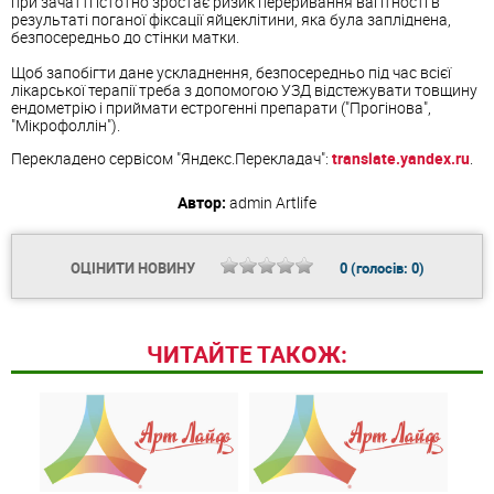
при зачатті істотно зростає ризик переривання вагітності в
результаті поганої фіксації яйцеклітини, яка була запліднена,
безпосередньо до стінки матки.
Щоб запобігти дане ускладнення, безпосередньо під час всієї
лікарської терапії треба з допомогою УЗД відстежувати товщину
ендометрію і приймати естрогенні препарати ("Прогінова",
"Мікрофоллін").
Перекладено сервісом "Яндекс.Перекладач":
translate.yandex.ru
.
Автор:
admin
Artlife
ОЦІНИТИ НОВИНУ
0
(голосів:
0
)
ЧИТАЙТЕ ТАКОЖ: