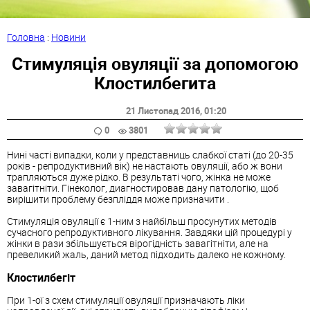
Головна
:
Новини
Стимуляція овуляції за допомогою
Клостилбегита
21 Листопад 2016
, 01:20
0
3801
Нині часті випадки, коли у представниць слабкої статі (до 20-35
років - репродуктивний вік) не настають овуляції, або ж вони
трапляються дуже рідко. В результаті чого, жінка не може
завагітніти. Гінеколог, диагностировав дану патологію, щоб
вирішити проблему безпліддя може призначити .
Стимуляція овуляції є 1-ним з найбільш просунутих методів
сучасного репродуктивного лікування. Завдяки цій процедурі у
жінки в рази збільшується вірогідність завагітніти, але на
превеликий жаль, даний метод підходить далеко не кожному.
Клостилбегіт
При 1-ої з схем стимуляції овуляції призначають ліки