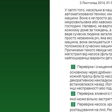
2 Листопад 2014
, 01:
У світлі того, наскільки в 
автоматизованої техніки, ні
машини. Вона є не просто д
мікрохвильовка або кавомол
господині. Напевно, не варт
кожному доме за тиждень, а і
веде сучасна людина загало
просто незамінна річ, яка ек
машина, вона залишається т
поломкою в сучасних машинах
Причинами такого явища мож
магістралі від насоса (фільт
найпоширеніші варіанти дет
Перевірка і очищення
основному через дрібних
кожній пралці фільтр нас
декоративною накладкою. 
встановлюєся назад. Його
інші несправності або пі
Перевірка зливного па
якої може вільно застряг
Перевірка насоса, кри
розташування на лінії. Р