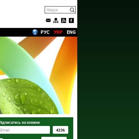
РУС
УКР
ENG
Підписатись на новини