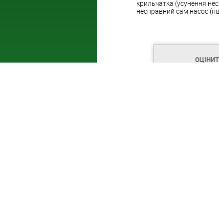
крильчатка (усунення не
несправний сам насос (під
ОЦІНИ
Лікувальне харчування
при діабеті