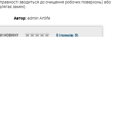
справності зводиться до очищення робочих поверхонь) або
лягає заміні) .
Автор:
admin
Artlife
ТИ НОВИНУ
0
(голосів:
0
)
ЧИТАЙТЕ ТАКОЖ:
Cardsharing-Server.ru - сайт
Плюси і мінуси натуральної
широкого перегляду
сировини для косметики
телевізійних каналів