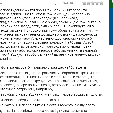
57
0
4184
наше повсякденне життя проникли новинки ціфровой та
кого не здивуєш наявністю в кожному будинку пральної
одатковим побутовим приладом (як, наприклад,
ка), а виключно незамінною річчю, помічницею кожної гарної
о зайвий раз нагадувати, скільки прання накопичується в
ноді і за день. Природно, при тому образі і ритмі життя, яку
м і жінка, як хранителька домашнього вогнища зокрема, це
ономить масу часу. Але, наскільки досконалою не була б
ехнічним приладом і схильна поломок. Найбільш чАстой
, що вимагає ремонту - є після окремої операції прання.
уть стати або поломка насоса, або засмічення в зливний
р, який з'єднує патрубок, зливний шланг). Розглянемо цих три
альніше:
 фільтра насоса. Як правило страждає найбільше і в
 металевих частин, що потрапляють з барабана. Практично в
оса знаходиться в нижній правій фронтальній стороні, під
Він досить легко викручується і так само легко чиститься, і
 необхідно перевірити в першу чергу, оскільки це виключить
дштовхне в потрібному напрямку;
трубка. Він має з'єднання у вигляді гумової гофри, в підлогах
ти монета небудь інша маленька річ;
льчатки. Він перевіряється в останню чергу, в силу свого
езультатів перевірки насоса може бути два: засмічена