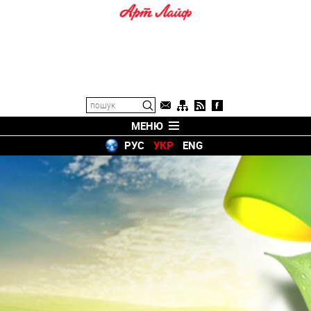
МЕНЮ
РУС
УКР
ENG