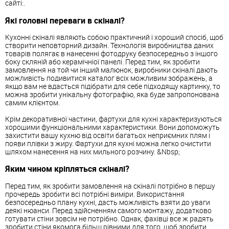
сайті:.
Які головні переваги в скіналі?
Кухонні скіналі являють собою практичний і хороший спосіб, щоб
створити неповторний дизайн. Технологія виробництва даних
товарів полягає в нанесенні фотодруку безпосередньо з іншого
боку скляній або керамічніої панелі. Перед тим, як зробити
замовлення на той чи інший малюнок, виробники скіналі дають
можливість подивитися каталог всіх можливим зображень, а
якщо вам не вдасться підібрати для себе підходящу картинку, то
можна зробити унікальну фотографію, яка буде запропонована
самим клієнтом.
Крім декоративної частини, фартухи для кухні характеризуються
хорошими функціональними характеристики. Вони допоможуть
захистити вашу кухню від освіти багатьох неприємних плям і
появи плівки з жиру. Фартухи для кухні можна легко очистити
шляхом нанесення на них мильного розчину. &Nbsp;
Яким чином кріпляться скіналі?
Перед тим, як зробити замовлення на скіналі потрібно в першу
прочередь зробити всі потрібні виміри. Використання
безпосередньо плану кухні, дасть можливість взяти до уваги
деякі нюанси. Перед здійсненням самого монтажу, додатково
готувати стіни зовсім не потрібно. Однак, фахівці все ж радять
зробити стіни якомога більш рівними для того, щоб зробити