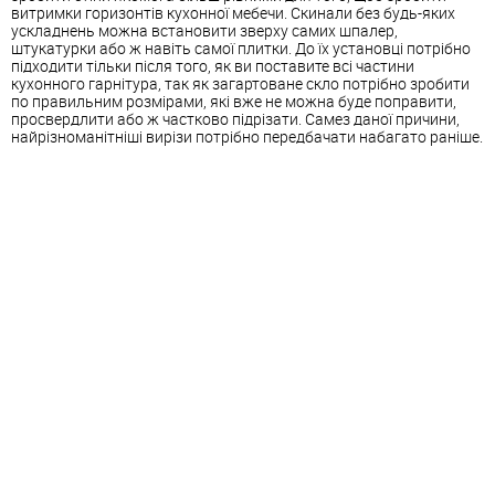
витримки горизонтів кухонної мебечи. Скинали без будь-яких
ускладнень можна встановити зверху самих шпалер,
штукатурки або ж навіть самої плитки. До їх установці потрібно
підходити тільки після того, як ви поставите всі частини
кухонного гарнітура, так як загартоване скло потрібно зробити
по правильним розмірами, які вже не можна буде поправити,
просвердлити або ж частково підрізати. Самез даної причини,
найрізноманітніші вирізи потрібно передбачати набагато раніше.