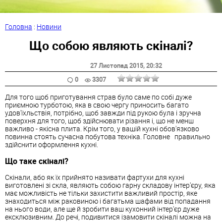
Головна
:
Новини
Що собою являють скіналі?
27 Листопад 2015
, 20:32
0
3307
Для того щоб приготування страв було саме по собі дуже
приємною турботою, яка в свою чергу приносить багато
удов'їхльствія, потрібно, щоб завжди під рукою була і зручна
поверхня для того, щоб здійснювати різання і, що не менш
важливо - якісна плита. Крім того, у вашій кухні обов'язково
повинна стоять сучасна побутова техніка. Головне правильно
здійснити оформлення кухні.
Що таке скіналі?
Скінали, або як їх прийнято називати фартухи для кухні
виготовлені зі скла, являють собою гарну складову інтер'єру, яка
має можливість не тільки захистити важливий простір, яке
знаходиться між раковиною і багатьма шафами від попадання
на нього води, але ще й зробити ваш кухонний інтер'єр дуже
ексклюзивним. До речі, подивитися ізамовити скіналі можна на