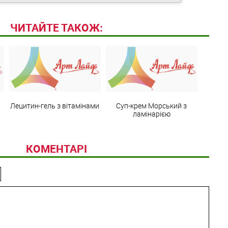
ЧИТАЙТЕ ТАКОЖ:
Лецитин-гель з вітамінами
Суп-крем Морський з
ламінарією
КОМЕНТАРІ