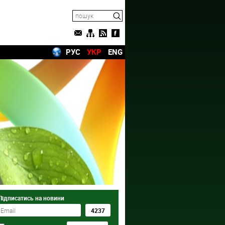
РУС
УКР
ENG
Підписатись на новини