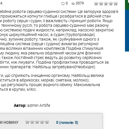
34
0
3579
ребійна робота серцево-судинної системи- Це запорука здоров'я
 спроможеться копнути глибше і розібратися в дійсний стан
 роботу серця і судин, її важливість і принцип роботи. Якщо
 технічному руслі, то робота серцево-судинної має разючу
ою системою подачі жидкости, наприклад, насосної закритою
онує циркуляційний насос, а судин (трубопроводи).
о, зупиняє роботу, також, як і руйнування одного з
яційна система (серце і судини) вимагає регулярної
ям всіляких вітамінних комплексів.Подібна стимуляція
у людину, яка реально обділений часом для фізичної
 а також постійний стрес ведуть до розвитку серйозних
бігти, ніж лікувати. Подібна профілактика проводиться за
них препаратів. Найбільш затребувані(Необхідні):
ти, що сприяють очищенню організму. Найбільш велика
іститься в абрикосах, моркві, сметана, молоко);
, що регулюють процес водного обміну. Максимальна
ься в крупах, м'ясі;
Автор:
admin
Artlife
ТИ НОВИНУ
0
(голосів:
0
)