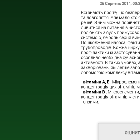
26 Серпень 2014
, 00:
Всі знають про те, що безпе
та довголіття. Але мало хто
речей. З чим можна порівняти
дивитися на питання в чисто
подібність з будь примусов
системою, де роль серця вик
Пошкодження насоса, фактичн
трубопроводів. Кожна циркул
профілактики із застосуванн
особливо необхідна сучасном
активності. В таких умовах,
захворювань, які легше запо
допомогою комплексу вітамін
-
вітаміни А, Е
. Мікроелемен
концентрація цих вітамінів м
-
вітаміни В
. Мікроелементи
концентрація вітамінів містит
- ензими.
ОЦІНИ